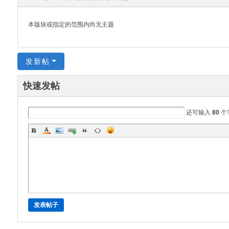
oa
本版块或指定的范围内尚无主题
rd
发新帖
快速发帖
还可输入
80
个
发表帖子