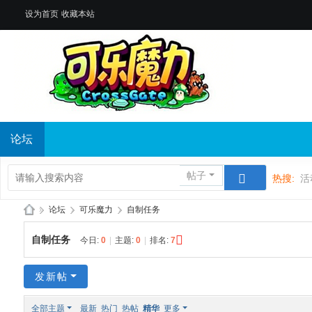
设为首页
收藏本站
论坛
帖子
热搜:
活
»
论坛
›
可乐魔力
›
自制任务
Di
自制任务
今日:
0
|
主题:
0
|
排名:
7
sc
u
发新帖
z!
全部主题
最新
热门
热帖
精华
更多
B