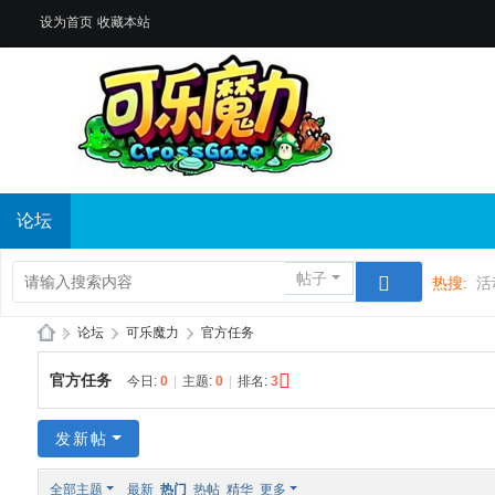
设为首页
收藏本站
论坛
帖子
热搜:
活
»
论坛
›
可乐魔力
›
官方任务
Di
官方任务
今日:
0
|
主题:
0
|
排名:
3
sc
u
发新帖
z!
全部主题
最新
热门
热帖
精华
更多
B