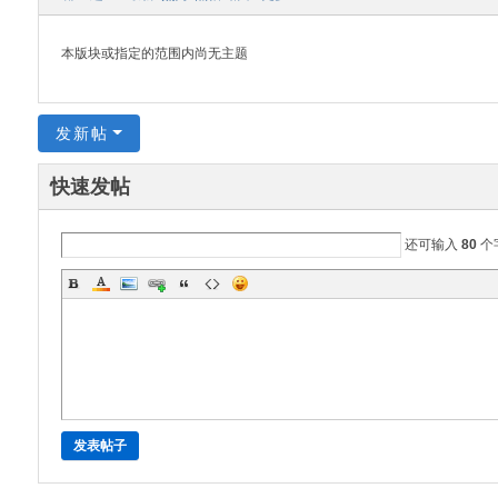
oa
本版块或指定的范围内尚无主题
rd
发新帖
快速发帖
还可输入
80
个
发表帖子